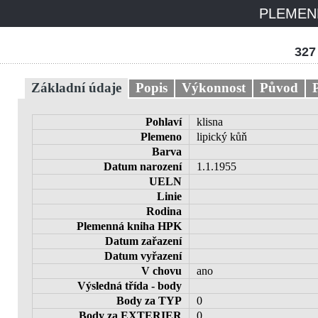
PLEMENN
327
Základní údaje
Popis
Výkonnost
Původ
Pohlaví
klisna
Plemeno
lipický kůň
Barva
Datum narození
1.1.1955
UELN
Linie
Rodina
Plemenná kniha HPK
Datum zařazení
Datum vyřazení
V chovu
ano
Výsledná třída - body
Body za TYP
0
Body za EXTERIER
0