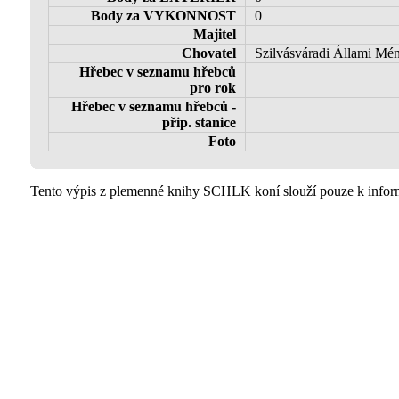
Body za VYKONNOST
0
Majitel
Chovatel
Szilvásváradi Állami M
Hřebec v seznamu hřebců
pro rok
Hřebec v seznamu hřebců -
přip. stanice
Foto
Tento výpis z plemenné knihy SCHLK koní slouží pouze k inform