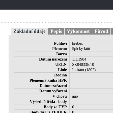
Základní údaje
Popis
Výkonnost
Původ
Pohlaví
hřebec
Plemeno
lipický kůň
Barva
Datum narození
1.1.1984
UELN
SZ84033Ic10
Linie
Incitato (1802)
Rodina
Plemenná kniha HPK
Datum zařazení
Datum vyřazení
V chovu
ano
Výsledná třída - body
Body za TYP
0
Body za EXTERIER
0