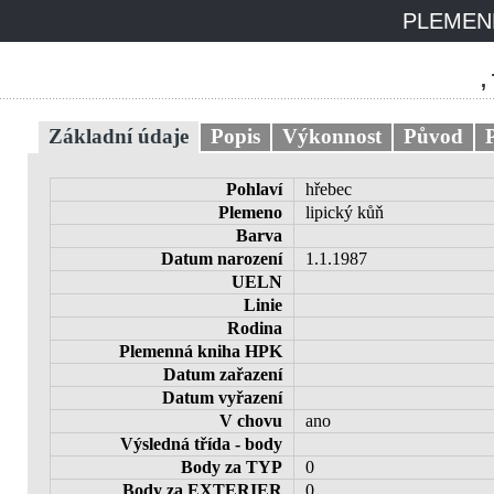
PLEMENN
,
Základní údaje
Popis
Výkonnost
Původ
Pohlaví
hřebec
Plemeno
lipický kůň
Barva
Datum narození
1.1.1987
UELN
Linie
Rodina
Plemenná kniha HPK
Datum zařazení
Datum vyřazení
V chovu
ano
Výsledná třída - body
Body za TYP
0
Body za EXTERIER
0