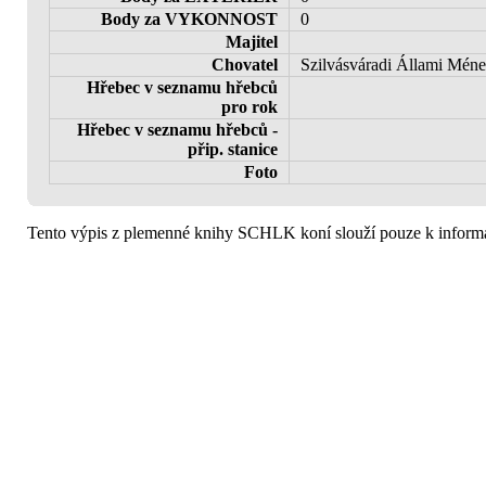
Body za VYKONNOST
0
Majitel
Chovatel
Szilvásváradi Állami Mé
Hřebec v seznamu hřebců
pro rok
Hřebec v seznamu hřebců -
přip. stanice
Foto
Tento výpis z plemenné knihy SCHLK koní slouží pouze k informa