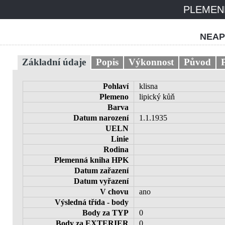
PLEMENN
NEAP
Základní údaje
Popis
Výkonnost
Původ
Pohlaví
klisna
Plemeno
lipický kůň
Barva
Datum narození
1.1.1935
UELN
Linie
Rodina
Plemenná kniha HPK
Datum zařazení
Datum vyřazení
V chovu
ano
Výsledná třída - body
Body za TYP
0
Body za EXTERIER
0