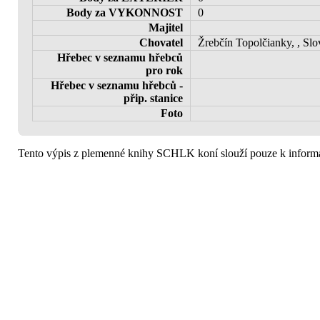
Body za VYKONNOST
0
Majitel
Chovatel
Žrebčín Topolčianky, , Sl
Hřebec v seznamu hřebců
pro rok
Hřebec v seznamu hřebců -
přip. stanice
Foto
Tento výpis z plemenné knihy SCHLK koní slouží pouze k informa