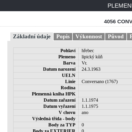
PLEMENN
4056 CONV
Základní údaje
Popis
Výkonnost
Původ
Pohlaví
hřebec
Plemeno
lipický kůň
Barva
Vr.
Datum narození
24.3.1963
UELN
Linie
Conversano (1767)
Rodina
Plemenná kniha HPK
Datum zařazení
1.1.1974
Datum vyřazení
1.1.1975
V chovu
ano
Výsledná třída - body
Body za TYP
0
Body za EXTERIER
0