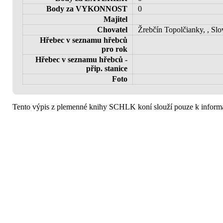
Body za VYKONNOST
0
Majitel
Chovatel
Žrebčín Topolčianky, , Sl
Hřebec v seznamu hřebců
pro rok
Hřebec v seznamu hřebců -
přip. stanice
Foto
Tento výpis z plemenné knihy SCHLK koní slouží pouze k informa