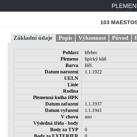
PLEMENN
103 MAESTOSO
Základní údaje
Popis
Výkonnost
Původ
Pohlaví
hřebec
Plemeno
lipický kůň
Barva
Běl.
Datum narození
1.1.1922
UELN
Linie
Rodina
Plemenná kniha HPK
Datum zařazení
1.1.1937
Datum vyřazení
1.1.1941
V chovu
ano
Výsledná třída - body
Body za TYP
0
Body za EXTERIER
0