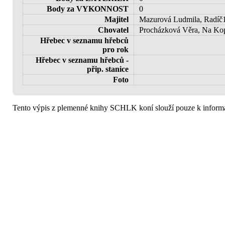
Body za VYKONNOST
0
Majitel
Mazurová Ludmila, Radíč1
Chovatel
Procházková Věra, Na Kopc
Hřebec v seznamu hřebců
pro rok
Hřebec v seznamu hřebců -
přip. stanice
Foto
Tento výpis z plemenné knihy SCHLK koní slouží pouze k informa