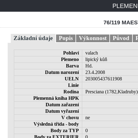
PLEMENN
76/119 MAES
Základní údaje
Popis
Výkonnost
Původ
Pohlaví
valach
Plemeno
lipický kůň
Barva
Hd.
Datum narození
23.4.2008
UELN
203005437611908
Linie
Rodina
Presciana (1782,Kladruby)
Plemenná kniha HPK
Datum zařazení
Datum vyřazení
V chovu
ne
Výsledná třída - body
Body za TYP
0
Body za EXTERIER
0