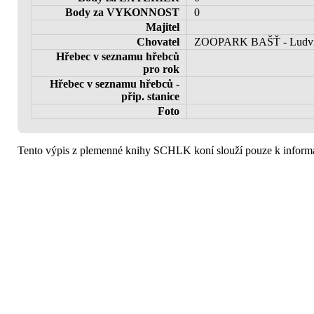
Body za VYKONNOST
0
Majitel
Chovatel
ZOOPARK BAŠŤ - Ludvík B
Hřebec v seznamu hřebců
pro rok
Hřebec v seznamu hřebců -
přip. stanice
Foto
Tento výpis z plemenné knihy SCHLK koní slouží pouze k informa