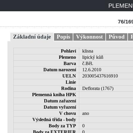
PLEMENN
76/1
Základní údaje
Popis
Výkonnost
Původ
Pohlaví
klisna
Plemeno
lipický kůň
Barva
č.Běl.
Datum narození
12.6.2010
UELN
203005437616910
Linie
Rodina
Deflorata (1767)
Plemenná kniha HPK
Datum zařazení
Datum vyřazení
V chovu
ano
Výsledná třída - body
Body za TYP
0
Body za EXTERIER
0