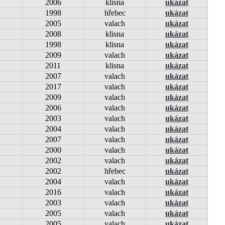
2006
klisna
ukázat
1998
hřebec
ukázat
2005
valach
ukázat
2008
klisna
ukázat
1998
klisna
ukázat
2009
valach
ukázat
2011
klisna
ukázat
2007
valach
ukázat
2017
valach
ukázat
2009
valach
ukázat
2006
valach
ukázat
2003
valach
ukázat
2004
valach
ukázat
2007
valach
ukázat
2000
valach
ukázat
2002
valach
ukázat
2002
hřebec
ukázat
2004
valach
ukázat
2016
valach
ukázat
2003
valach
ukázat
2005
valach
ukázat
2005
valach
ukázat