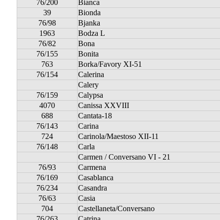
76/200
Bianca
39
Bionda
76/98
Bjanka
1963
Bodza L
76/82
Bona
76/155
Bonita
763
Borka/Favory XI-51
76/154
Calerina
Calery
76/159
Calypsa
4070
Canissa XXVIII
688
Cantata-18
76/143
Carina
724
Carinola/Maestoso XII-11
76/148
Carla
Carmen / Conversano VI - 21
76/93
Carmena
76/169
Casablanca
76/234
Casandra
76/63
Casia
704
Castellaneta/Conversano
76/263
Catrina