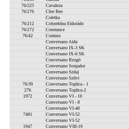
76/225
Cavaleza
76/276
Cloe Bee
Coletka
76/212
Colombína Eldorádo
76/272
Constance
76/42
Contura
Conversano Aida
Conversano IX-3 SK
Conversano IX-6 SK
Conversano Rezgö
Conversano Sonjador
Conversano Szilaj
Conversano Szilvi
76/39
Conversano Toplica - 1
276
Conversano Toplica-2
1972
Conversano VI - 10
Conversano VI - 8
Conversano VI-40
7481
Conversano VI-52
Conversano VI-52
1947
Conversano VIII-19