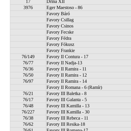
17
Drina XII
3976
Eger Maestoso - 86
Favory Báró
Favory Csillag
Favory Csinos
Favory Fecske
Favory Fédra
Favory Fókusz
Favory Frankie
76/149
Favory II Contura - 17
76/77
Favory II Nadja-13
76/36
Favory II Ramira - 11
76/50
Favory II Ramira - 12
76/97
Favory II Ramira - 14
Favory II Romana - 6 (Ramír)
76/21
Favory III Baletka - 8
76/17
Favory III Galanta - 5
76/48
Favory III Kamilla - 13
76/227
Favory III Kamilla - 30
76/38
Favory III Rebeca - 11
76/62
Favory III Resika-18
76/61
Favory III Romana-17