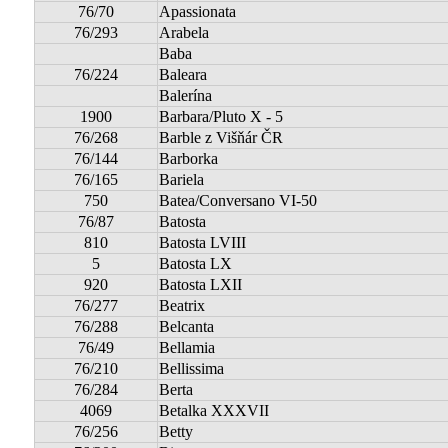
76/70
Apassionata
76/293
Arabela
Baba
76/224
Baleara
Balerína
1900
Barbara/Pluto X - 5
76/268
Barble z Višňár ČR
76/144
Barborka
76/165
Bariela
750
Batea/Conversano VI-50
76/87
Batosta
810
Batosta LVIII
5
Batosta LX
920
Batosta LXII
76/277
Beatrix
76/288
Belcanta
76/49
Bellamia
76/210
Bellissima
76/284
Berta
4069
Betalka XXXVII
76/256
Betty