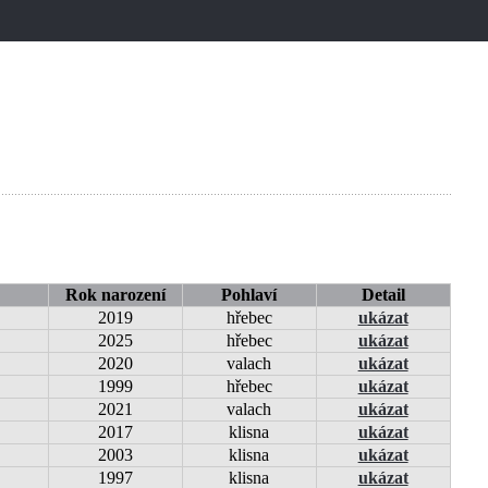
Rok narození
Pohlaví
Detail
2019
hřebec
ukázat
2025
hřebec
ukázat
2020
valach
ukázat
1999
hřebec
ukázat
2021
valach
ukázat
2017
klisna
ukázat
2003
klisna
ukázat
1997
klisna
ukázat