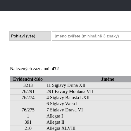
Nalezených záznamů:
472
Evidenční číslo
Jméno
3213
11 Siglavy Drina XII
76/291
291 Favory Montana VII
76/274
4 Siglavy Batosta LXII
6 Siglavy Wera I
76/275
7 Siglavy Drava VI
1
Allegra I
391
Allegra II
210
Allegra XLVIII