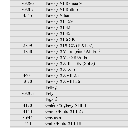
76/296
Favory VI Rainaa-9
76/287
Favory VI Ruth-5
4345
Favory Vihar
Favory XI - 59
Favory XI-42
Favory XI-45
Favory XI-6 SK
2759
Favory XIX CZ (F XI-57)
3738
Favory XV Tulipán/F.All.Futár
Favory XV-5 SK/Aida
Favory XXIII-1 SK (Sofia)
Favory XXIX-5
4401
Favory XXVII-23
5670
Favory XXVIII-26
Felleg
76/203
Fely
Figaró
4170
Galéria/Siglavy XIII-3
4143
Gardia/Pluto XIII-25
76/44
Gastieza
743
Gidra/Pluto XIII-18