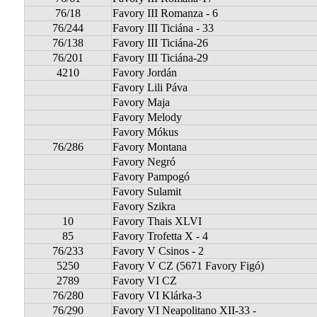
76/18
Favory III Romanza - 6
76/244
Favory III Ticiána - 33
76/138
Favory III Ticiána-26
76/201
Favory III Ticiána-29
4210
Favory Jordán
Favory Lili Páva
Favory Maja
Favory Melody
Favory Mókus
76/286
Favory Montana
Favory Negró
Favory Pampogó
Favory Sulamit
Favory Szikra
10
Favory Thais XLVI
85
Favory Trofetta X - 4
76/233
Favory V Csinos - 2
5250
Favory V CZ (5671 Favory Figó)
2789
Favory VI CZ
76/280
Favory VI Klárka-3
76/290
Favory VI Neapolitano XII-33 -